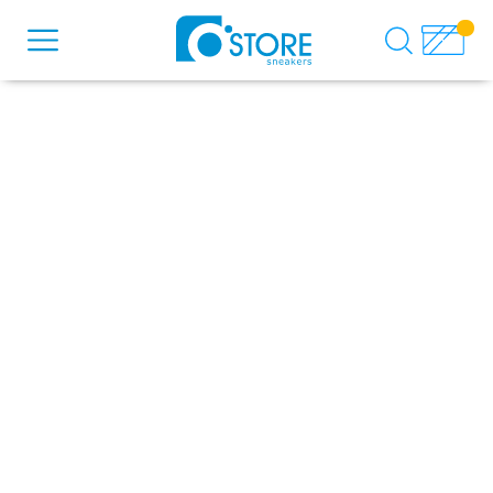
DESCULPA, NÃO ENCONTRAMOS
NENHUM RESULTADO PARA
SENNA
Verifique se há algum erro de digitação no termo
buscado.
Ou navegue através de nossas principais categorias