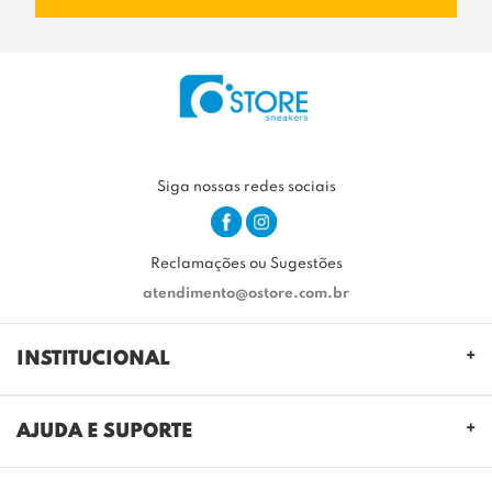
Siga nossas redes sociais
Reclamações ou Sugestões
atendimento@ostore.com.br
INSTITUCIONAL
QUEM SOMOS
AJUDA E SUPORTE
NOSSAS LOJAS
FALE CONOSCO
POLITICA DE PRIVACIDADE