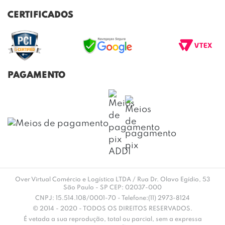
TROCAS E DEVOLUÇÕES
BLOG
CERTIFICADOS
ENVIO E ENTREGA
DÚVIDAS FREQUENTES
PAGAMENTO
Over Virtual Comércio e Logística LTDA / Rua Dr. Olavo Egídio, 53
São Paulo - SP CEP: 02037-000
CNPJ: 15.514.108/0001-70 - Telefone:(11) 2973-8124
© 2014 - 2020 - TODOS OS DIREITOS RESERVADOS.
É vetada a sua reprodução, total ou parcial, sem a expressa