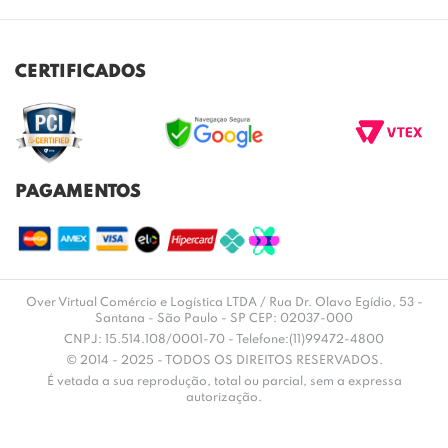
NOSSAS LOJAS
FALE CONOSCO
POLITICA DE PRIVACIDADE
TROCAS E DEVOLUÇÕES
REGULAMENTO CASHBACK
CERTIFICADOS
ENVIO E ENTREGA
DÚVIDAS FREQUENTES
PAGAMENTOS
Over Virtual Comércio e Logística LTDA / Rua Dr. Olavo Egídio, 53 -
Santana - São Paulo - SP CEP: 02037-000
CNPJ: 15.514.108/0001-70 - Telefone:(11)99472-4800
© 2014 - 2025 - TODOS OS DIREITOS RESERVADOS.
É vetada a sua reprodução, total ou parcial, sem a expressa
autorização.