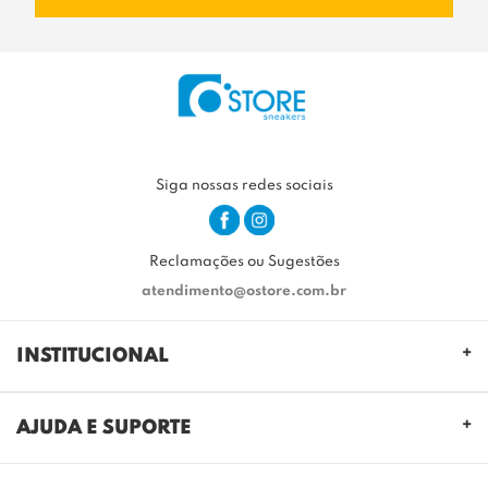
Siga nossas redes sociais
Reclamações ou Sugestões
atendimento@ostore.com.br
INSTITUCIONAL
QUEM SOMOS
AJUDA E SUPORTE
NOSSAS LOJAS
FALE CONOSCO
POLITICA DE PRIVACIDADE