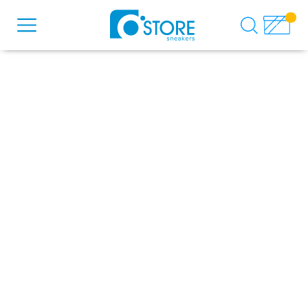
DESCULPA, NÃO ENCONTRAMOS
NENHUM RESULTADO PARA
Verifique se há algum erro de digitação no termo
buscado.
Ou navegue através de nossas principais categorias