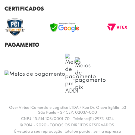
TROCAS E DEVOLUÇÕES
BLOG
CERTIFICADOS
ENVIO E ENTREGA
DÚVIDAS FREQUENTES
PAGAMENTO
Over Virtual Comércio e Logística LTDA / Rua Dr. Olavo Egídio, 53
São Paulo - SP CEP: 02037-000
CNPJ: 15.514.108/0001-70 - Telefone:(11) 2973-8124
© 2014 - 2020 - TODOS OS DIREITOS RESERVADOS.
É vetada a sua reprodução, total ou parcial, sem a expressa