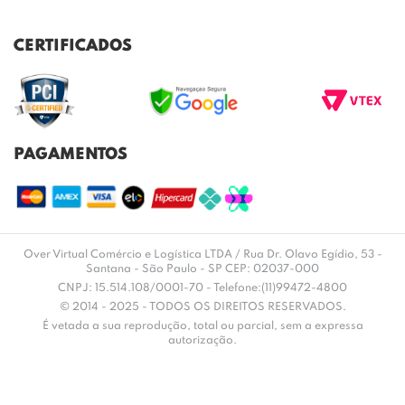
FALE CONOSCO
POLITICA DE PRIVACIDADE
TROCAS E DEVOLUÇÕES
REGULAMENTO CASHBACK
CERTIFICADOS
ENVIO E ENTREGA
DÚVIDAS FREQUENTES
PAGAMENTOS
Over Virtual Comércio e Logística LTDA / Rua Dr. Olavo Egídio, 53 -
Santana - São Paulo - SP CEP: 02037-000
CNPJ: 15.514.108/0001-70 - Telefone:(11)99472-4800
© 2014 - 2025 - TODOS OS DIREITOS RESERVADOS.
É vetada a sua reprodução, total ou parcial, sem a expressa
autorização.