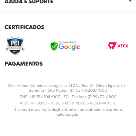
AJUDA E SUPORTE
NOSSAS LOJAS
FALE CONOSCO
POLITICA DE PRIVACIDADE
TROCAS E DEVOLUÇÕES
REGULAMENTO CASHBACK
CERTIFICADOS
ENVIO E ENTREGA
DÚVIDAS FREQUENTES
PAGAMENTOS
Over Virtual Comércio e Logística LTDA / Rua Dr. Olavo Egídio, 53 -
Santana - São Paulo - SP CEP: 02037-000
CNPJ: 15.514.108/0001-70 - Telefone:(11)99472-4800
© 2014 - 2025 - TODOS OS DIREITOS RESERVADOS.
É vetada a sua reprodução, total ou parcial, sem a expressa
autorização.