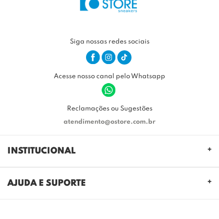
Siga nossas redes sociais
Acesse nosso canal pelo Whatsapp
Reclamações ou Sugestões
atendimento@ostore.com.br
INSTITUCIONAL
QUEM SOMOS
AJUDA E SUPORTE
NOSSAS LOJAS
FALE CONOSCO
POLITICA DE PRIVACIDADE