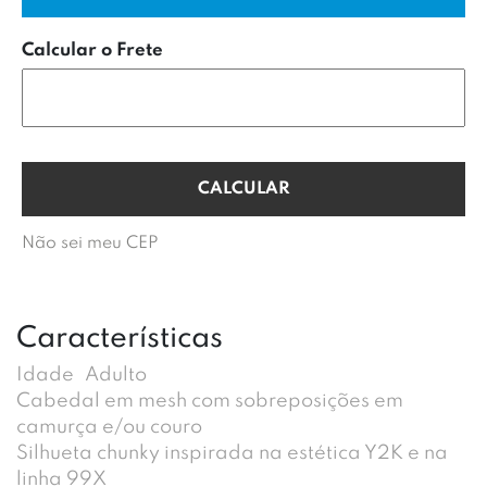
Calcular o Frete
Não sei meu CEP
Características
Idade
Adulto
Cabedal em mesh com sobreposições em
camurça e/ou couro
Silhueta chunky inspirada na estética Y2K e na
linha 99X