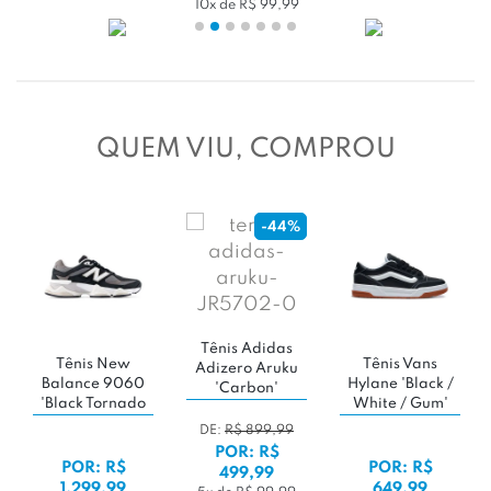
QUEM VIU, COMPROU
-44%
Tênis Adidas
Tênis New
Tênis Vans
Adizero Aruku
Balance 9060
Hylane 'Black /
'Carbon'
'Black Tornado
White / Gum'
DE:
R$ 899,99
POR: R$
POR: R$
POR: R$
499,99
1.299,99
649,99