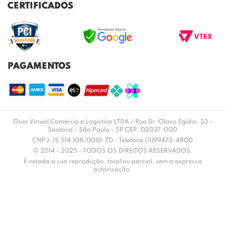
TROCAS E DEVOLUÇÕES
REGULAMENTO CASHBACK
CERTIFICADOS
ENVIO E ENTREGA
DÚVIDAS FREQUENTES
PAGAMENTOS
Over Virtual Comércio e Logística LTDA / Rua Dr. Olavo Egídio, 53 -
Santana - São Paulo - SP CEP: 02037-000
CNPJ: 15.514.108/0001-70 - Telefone:(11)99472-4800
© 2014 - 2025 - TODOS OS DIREITOS RESERVADOS.
É vetada a sua reprodução, total ou parcial, sem a expressa
autorização.