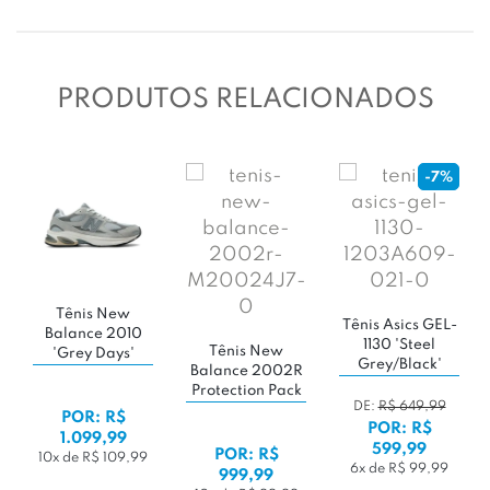
PRODUTOS RELACIONADOS
7%
-50%
Tênis Adidas
Tênis New
EL-
Tênis Puma
Samba OG
Balance 2010
Suede XL 'Black
'Collegiate
'Grey Days'
'
/ White'
Green / Cloud
White / Gum'
DE:
R$ 799,99
9
POR: R$
POR: R$
POR: R$
399,99
1.099,99
599,99
4x de R$ 99,99
10x de R$ 109,99
99
6x de R$ 99,99