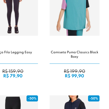
ça Fila Legging Easy
Camiseta Puma Classics Block
Boxy
R$ 159,90
R$ 199,90
R$ 79,90
R$ 99,90
-50%
-50%