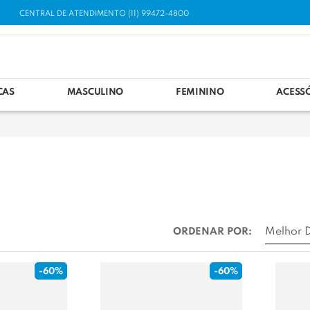
CENTRAL DE ATENDIMENTO (11) 99472-4800
CAS
MASCULINO
FEMININO
ACESS
ORDENAR POR:
-60%
-60%