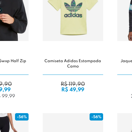
Swxp Half Zip
Camiseta Adidas Estampada
Jaque
Camo
9,90
R$ 119,90
9,99
R$ 49,99
$ 99,99
-56%
-56%