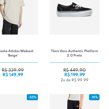
seta Adidas Wabash
Tênis Vans Authentic Platform
'Beige'
2.0 Preto
R$ 339,99
R$ 449,90
R$ 149,99
R$ 199,99
2x de R$ 99,99
-53%
-51%