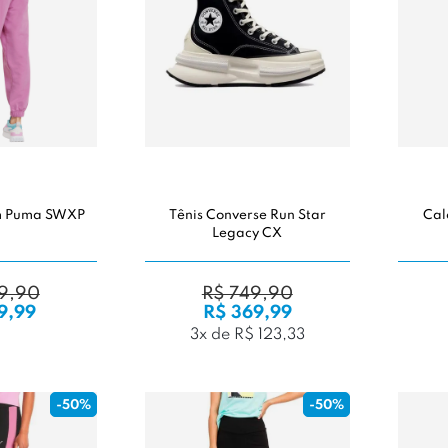
m Puma SWXP
Tênis Converse Run Star
Cal
Legacy CX
9,90
R$ 749,90
9,99
R$ 369,99
3x de R$ 123,33
-50%
-50%