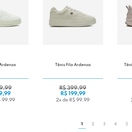
a Ardenza
Tênis Fila Ardenza
Têni
9,99
R$ 399,99
9,99
R$ 199,99
$ 99,99
2x de R$ 99,99
1
2
3
4
5