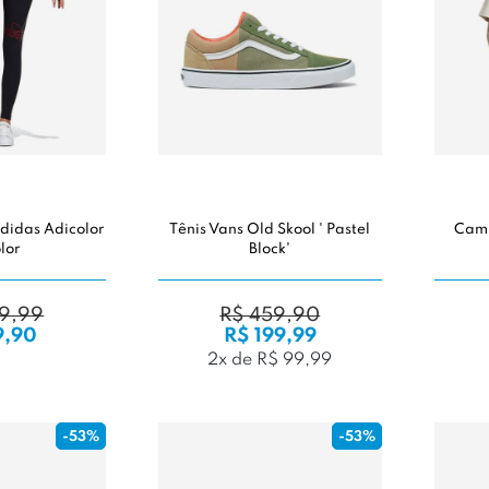
didas Adicolor
Tênis Vans Old Skool ' Pastel
Cami
lor
Block'
9,99
R$ 459,90
9,90
R$ 199,99
2x de R$ 99,99
-53%
-53%