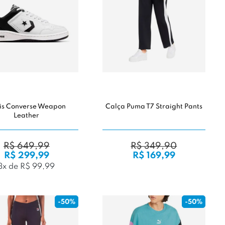
is Converse Weapon
Calça Puma T7 Straight Pants
Leather
R$ 649,99
R$ 349,90
R$ 299,99
R$ 169,99
3x de R$ 99,99
-50%
-50%