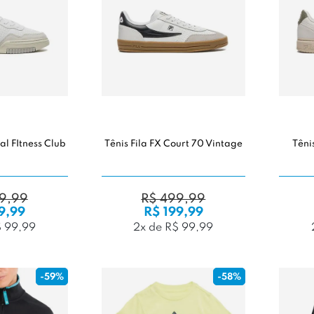
nal FItness Club
Tênis Fila FX Court 70 Vintage
Têni
9,99
R$ 499,99
9,99
R$ 199,99
$ 99,99
2x de R$ 99,99
-59%
-58%