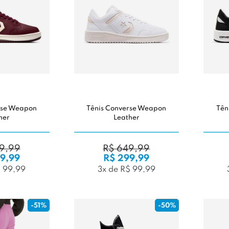
rse Weapon
Tênis Converse Weapon
Tên
her
Leather
9,99
R$ 649,99
9,99
R$ 299,99
$ 99,99
3x de R$ 99,99
-51%
-50%