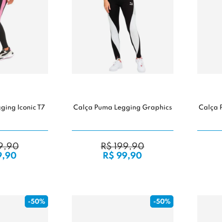
ging Iconic T7
Calça Puma Legging Graphics
Calça 
9,90
R$ 199,90
9,90
R$ 99,90
-50%
-50%