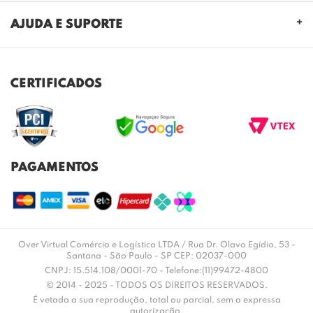
QUEM SOMOS
AJUDA E SUPORTE
NOSSAS LOJAS
FALE CONOSCO
POLITICA DE PRIVACIDADE
TROCAS E DEVOLUÇÕES
REGULAMENTO CASHBACK
CERTIFICADOS
ENVIO E ENTREGA
DÚVIDAS FREQUENTES
PAGAMENTOS
Over Virtual Comércio e Logística LTDA / Rua Dr. Olavo Egídio, 53 -
Santana - São Paulo - SP CEP: 02037-000
CNPJ: 15.514.108/0001-70 - Telefone:(11)99472-4800
© 2014 - 2025 - TODOS OS DIREITOS RESERVADOS.
É vetada a sua reprodução, total ou parcial, sem a expressa
autorização.