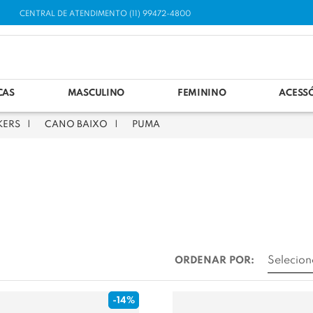
CENTRAL DE ATENDIMENTO (11) 99472-4800
CAS
MASCULINO
FEMININO
ACESS
KERS
CANO BAIXO
PUMA
ORDENAR POR:
-14%