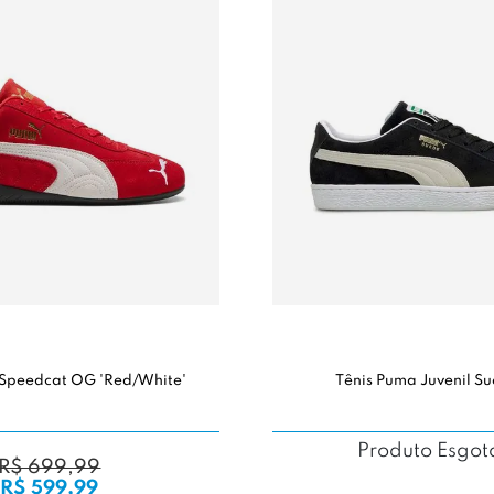
 Speedcat OG 'Red/White'
Tênis Puma Juvenil S
Produto Esgo
R$ 699,99
R$ 599,99