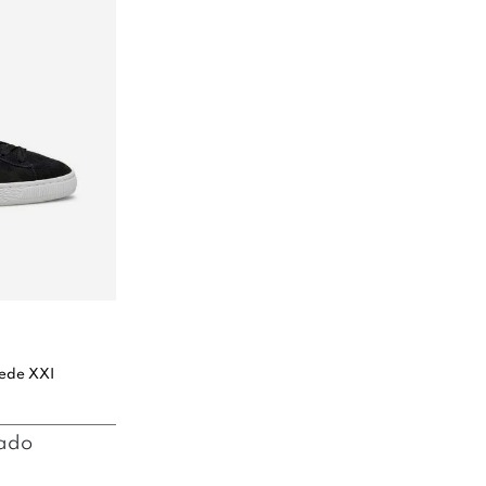
uede XXI
tado