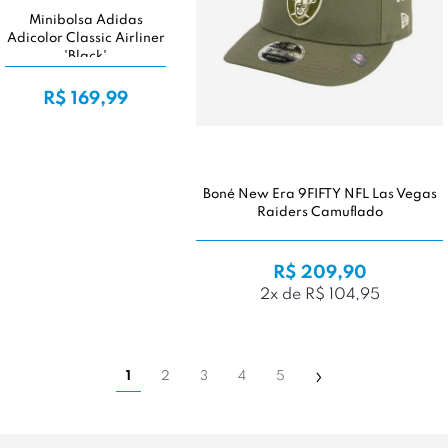
Minibolsa Adidas
Adicolor Classic Airliner
'Black'
R$ 169,99
Boné New Era 9FIFTY NFL Las Vegas
Raiders Camuflado
R$ 209,90
2x de R$ 104,95
1
2
3
4
5