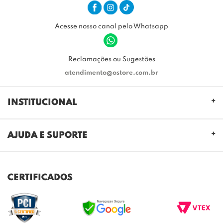
Acesse nosso canal pelo Whatsapp
Reclamações ou Sugestões
atendimento@ostore.com.br
INSTITUCIONAL
QUEM SOMOS
AJUDA E SUPORTE
NOSSAS LOJAS
FALE CONOSCO
POLITICA DE PRIVACIDADE
TROCAS E DEVOLUÇÕES
REGULAMENTO CASHBACK
CERTIFICADOS
ENVIO E ENTREGA
DÚVIDAS FREQUENTES