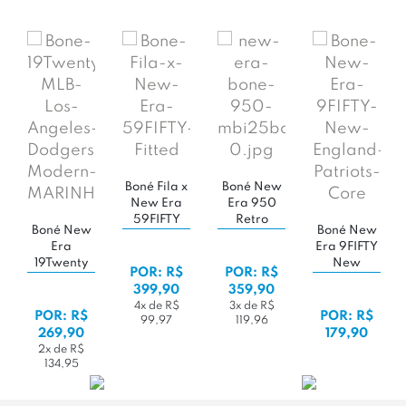
Boné Fila x
Boné New
New Era
Era 950
59FIFTY
Retro
Boné New
Boné New
Fitted
Crown
Era
Era 9FIFTY
Yankees
19Twenty
New
'Marinho'
POR: R$
POR: R$
MLB Los
England
399,90
359,90
Angeles
Patriots
4x de R$
3x de R$
Dodgers
Core
POR: R$
POR: R$
99,97
119,96
Modern
269,90
179,90
2x de R$
134,95