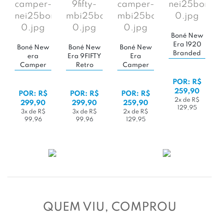
Boné New
Era 1920
Boné New
Boné New
Boné New
Branded
era
Era 9FIFTY
Era
Core Street
Camper
Retro
Camper
'Green'
Core
Crown MLB
Mlb New
POR: R$
'Black'
New York
York
259,90
Mets Core
Yankees
POR: R$
POR: R$
POR: R$
'Green'
'Black'
2x de R$
299,90
299,90
259,90
129,95
3x de R$
3x de R$
2x de R$
99,96
99,96
129,95
QUEM VIU, COMPROU