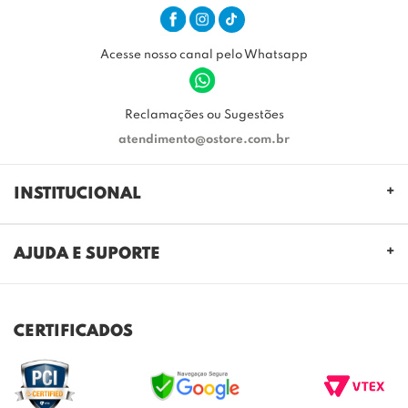
Acesse nosso canal pelo Whatsapp
Reclamações ou Sugestões
atendimento@ostore.com.br
INSTITUCIONAL
QUEM SOMOS
AJUDA E SUPORTE
NOSSAS LOJAS
FALE CONOSCO
POLITICA DE PRIVACIDADE
TROCAS E DEVOLUÇÕES
REGULAMENTO CASHBACK
CERTIFICADOS
ENVIO E ENTREGA
DÚVIDAS FREQUENTES