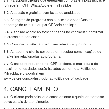
3.1.
Participam clientes que efetuarem compras em lojas físicas e
fornecerem CPF, WhatsApp e e-mail válidos.
3.2.
A adesão é gratuita, sem taxas ou anuidades.
3.3.
As regras do programa são públicas e disponíveis no
endereço do item 1.3 ou por QRCode nas lojas.
3.4.
A adesão ocorre ao fornecer dados no checkout e confirmar
interesse em participar.
3.5.
Compras no site não permitem adesão ao programa.
3.6.
Ao aderir, o cliente concorda em receber comunicações de
marketing relacionadas ao programa.
3.7.
O cadastro requer nome, CPF, telefone, e-mail e data de
nascimento; os dados serão tratados conforme a Política de
Privacidade disponível em
www.ostore.com.br/Institucional/Politica-de-privacidade.
4. CANCELAMENTO
4.1.
O cliente pode solicitar o cancelamento a qualquer momento
pelos canais de atendimento.
4.2.
Ao cancelar, perderá os créditos acumulados e os benefícios