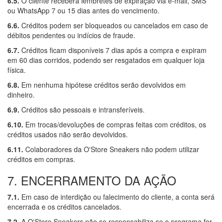
6.5.
O cliente receberá lembretes de expiração via e-mail, SMS
ou WhatsApp 7 ou 15 dias antes do vencimento.
6.6.
Créditos podem ser bloqueados ou cancelados em caso de
débitos pendentes ou indícios de fraude.
6.7.
Créditos ficam disponíveis 7 dias após a compra e expiram
em 60 dias corridos, podendo ser resgatados em qualquer loja
física.
6.8.
Em nenhuma hipótese créditos serão devolvidos em
dinheiro.
6.9.
Créditos são pessoais e intransferíveis.
6.10.
Em trocas/devoluções de compras feitas com créditos, os
créditos usados não serão devolvidos.
6.11.
Colaboradores da O'Store Sneakers não podem utilizar
créditos em compras.
7. ENCERRAMENTO DA AÇÃO
7.1.
Em caso de interdição ou falecimento do cliente, a conta será
encerrada e os créditos cancelados.
7.2.
A O'Store Sneakers não se responsabiliza se o programa for