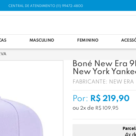
CENTRAL DE ATENDIMENTO (11) 99472-4800
CAS
MASCULINO
FEMININO
ACESS
RVA
Boné New Era 
New York Yanke
FABRICANTE:
NEW ERA
Por:
R$ 219,90
ou
x
de
2
R$ 109,95