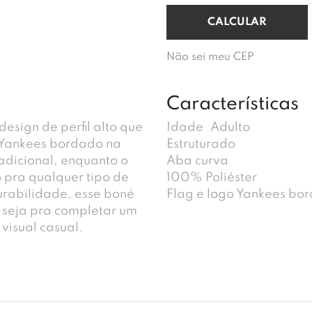
Não sei meu CEP
Características
esign de perfil alto que
Idade
Adulto
 Yankees bordado na
Estruturado
radicional, enquanto o
Aba curva
o pra qualquer tipo de
100% Poliéster
urabilidade, esse boné
Flag e logo Yankees bo
, seja pra completar um
visual casual.