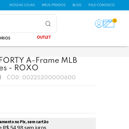
NOSSAS LOJAS
MEUS PEDIDOS
BLOG
FALE CONOSCO
0
OUTLET
ÓRIOS
9FORTY A-Frame MLB
es - ROXO
CÓD:
00225200000600