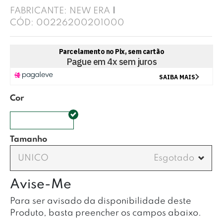
FABRICANTE:
NEW ERA
CÓD:
00226200201000
Cor
OFF WHITE
Tamanho
UNICO
Avise-Me
Para ser avisado da disponibilidade deste
Produto, basta preencher os campos abaixo.