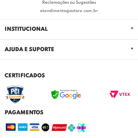
Reclamações ou Sugestões
atendimento@ostore.com.br
INSTITUCIONAL
QUEM SOMOS
AJUDA E SUPORTE
NOSSAS LOJAS
FALE CONOSCO
POLITICA DE PRIVACIDADE
TROCAS E DEVOLUÇÕES
REGULAMENTO CASHBACK
CERTIFICADOS
ENVIO E ENTREGA
DÚVIDAS FREQUENTES
PAGAMENTOS