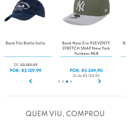
Boné New Era 9SEVENTY
Boné New Era 9FIFTY NFL
STRETCH SNAP New York
Las Vegas Raiders
Yankees MLB
Camuflado
POR: R$ 249,90
POR: R$ 209,90
2x de R$ 124,95
2x de R$ 104,95
QUEM VIU, COMPROU