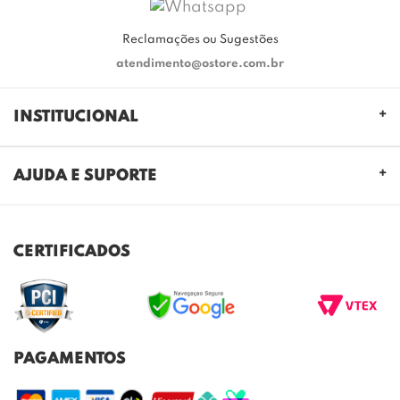
Reclamações ou Sugestões
atendimento@ostore.com.br
INSTITUCIONAL
QUEM SOMOS
AJUDA E SUPORTE
NOSSAS LOJAS
FALE CONOSCO
POLITICA DE PRIVACIDADE
TROCAS E DEVOLUÇÕES
REGULAMENTO CASHBACK
CERTIFICADOS
ENVIO E ENTREGA
DÚVIDAS FREQUENTES
PAGAMENTOS