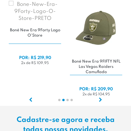
 9FIFTY NFL
Boné New Era 9FORTY Los
Boné FIla x Ne
 Raiders
Angeles Dodgers MLB
9FORTY A-Frame 
lado
 209,90
POR: R$ 229,90
POR: R$ 399
 104,95
2x de R$ 114,95
4x de R$ 99,
Cadastre-se agora e receba
todas nossas novidades.