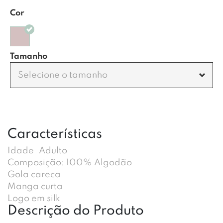
Cor
Tamanho
Selecione o tamanho
Características
Idade
Adulto
Composição: 100% Algodão
Gola careca
Manga curta
Logo em silk
Descrição do Produto