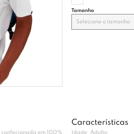
Tamanho
Selecione o tamanho
Características
t é confecionada em 100%
Idade
Adulto