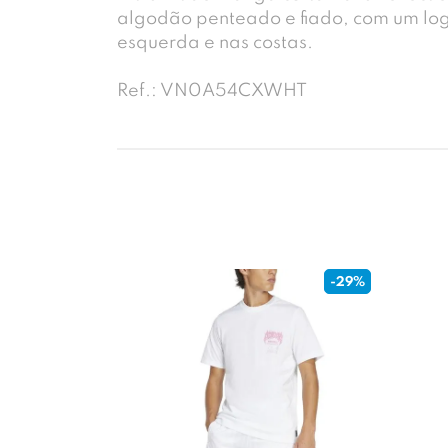
algodão penteado e fiado, com um log
esquerda e nas costas.
Ref.: VN0A54CXWHT
-29%