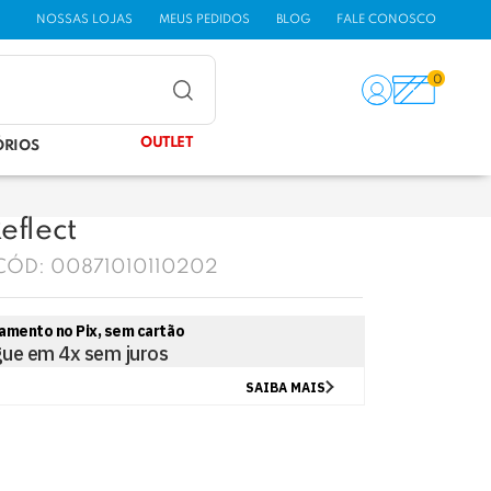
NOSSAS LOJAS
MEUS PEDIDOS
BLOG
FALE CONOSCO
0
OUTLET
ÓRIOS
eflect
CÓD:
00871010110202