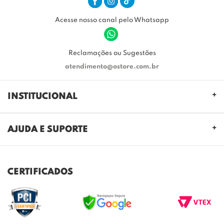
Acesse nosso canal pelo Whatsapp
Reclamações ou Sugestões
atendimento@ostore.com.br
INSTITUCIONAL
QUEM SOMOS
AJUDA E SUPORTE
NOSSAS LOJAS
FALE CONOSCO
POLITICA DE PRIVACIDADE
TROCAS E DEVOLUÇÕES
REGULAMENTO CASHBACK
CERTIFICADOS
ENVIO E ENTREGA
DÚVIDAS FREQUENTES