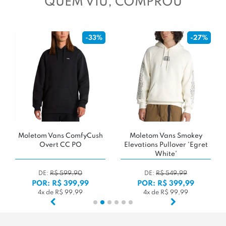
QUEM VIU, COMPROU
-27%
-24%
Moletom Vans Smokey
Moletom Adidas Adicolor
Mole
Elevations Pullover 'Egret
Classics 3-Stripes
White'
DE:
R$ 549,99
DE:
R$ 399,90
POR: R$ 399,99
POR: R$ 299,99
4x de R$ 99,99
3x de R$ 99,99