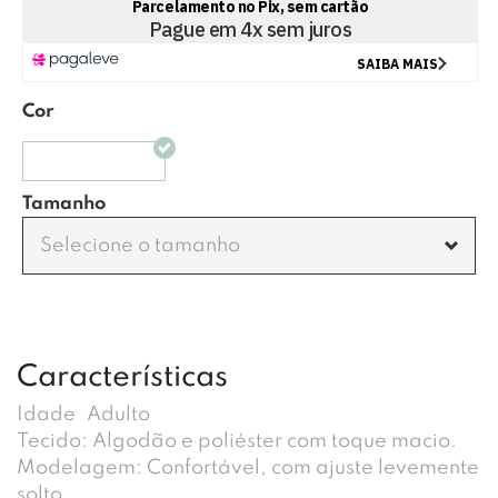
Cor
OFF WHITE
Tamanho
Selecione o tamanho
Características
Idade
Adulto
Tecido: Algodão e poliéster com toque macio.
Modelagem: Confortável, com ajuste levemente
solto.