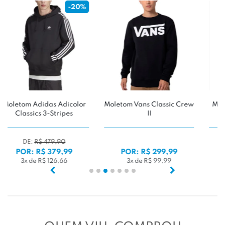
%
-33%
r
Moletom Vans Classic Crew
Moletom Vans ComfyCush
II
Overt CC PO
DE:
R$ 599,90
POR: R$ 299,99
POR: R$ 399,99
3x de R$ 99,99
4x de R$ 99,99