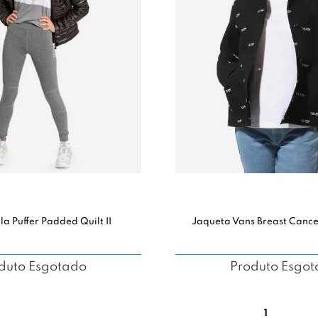
la Puffer Padded Quilt II
Jaqueta Vans Breast Canc
duto Esgotado
Produto Esgo
1