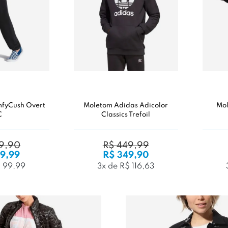
mfyCush Overt
Moletom Adidas Adicolor
Mol
C
Classics Trefoil
9,90
R$ 449,99
9,99
R$ 349,90
$ 99,99
3x de R$ 116,63