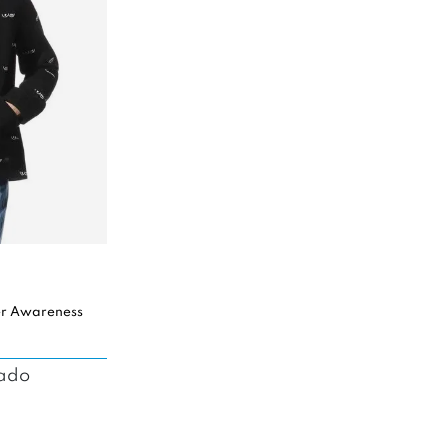
er Awareness
tado