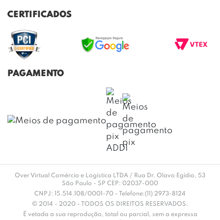
TROCAS E DEVOLUÇÕES
BLOG
CERTIFICADOS
ENVIO E ENTREGA
DÚVIDAS FREQUENTES
PAGAMENTO
Over Virtual Comércio e Logística LTDA / Rua Dr. Olavo Egídio, 53
São Paulo - SP CEP: 02037-000
CNPJ: 15.514.108/0001-70 - Telefone:(11) 2973-8124
© 2014 - 2020 - TODOS OS DIREITOS RESERVADOS.
É vetada a sua reprodução, total ou parcial, sem a expressa