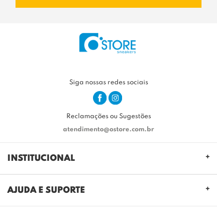
Siga nossas redes sociais
Reclamações ou Sugestões
atendimento@ostore.com.br
INSTITUCIONAL
QUEM SOMOS
AJUDA E SUPORTE
NOSSAS LOJAS
FALE CONOSCO
POLITICA DE PRIVACIDADE