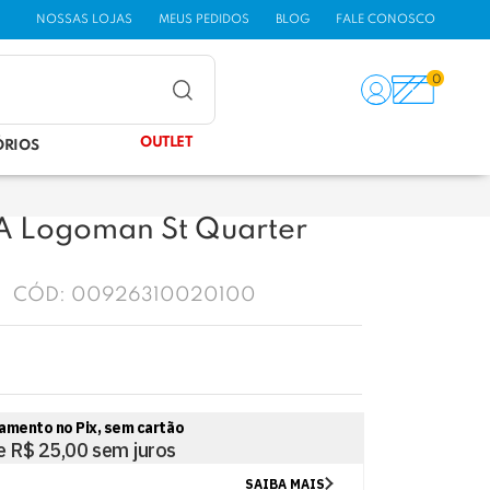
NOSSAS LOJAS
MEUS PEDIDOS
BLOG
FALE CONOSCO
0
OUTLET
ÓRIOS
A Logoman St Quarter
CÓD:
00926310020100