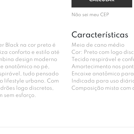
Não sei meu CEP
Características
 Black na cor preto é
Meia de cano médio
a conforto e estilo até
Cor: Preto com logo disc
ombina design moderno
Tecido respirável e conf
e anatômico no pé,
Amortecimento nos pont
spirável, tudo pensado
Encaixe anatômico para
o lifestyle urbano. Com
Indicada para uso diári
adrões logo discretos,
Composição mista com al
m sem esforço.