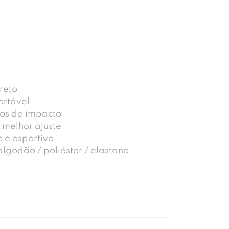
reto
ortável
os de impacto
 melhor ajuste
o e esportivo
godão / poliéster / elastano