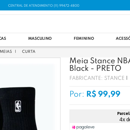
CENTRAL DE ATENDIMENTO (11) 99472-4800
CAS
MASCULINO
FEMININO
ACESS
MEIAS
CURTA
Meia Stance NB
Black - PRETO
FABRICANTE:
STANCE
Por:
R$ 99,99