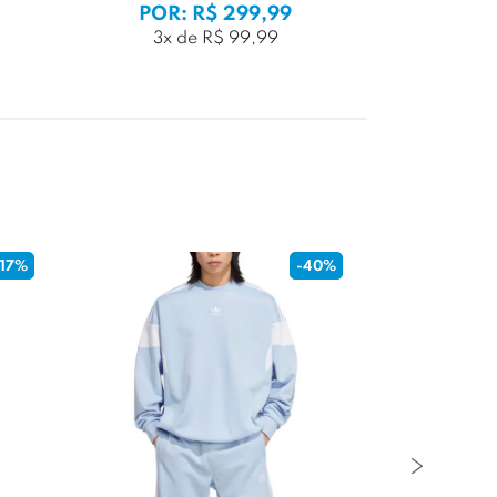
POR: R$ 299,99
POR:
3x de R$ 99,99
3x d
-17%
-40%