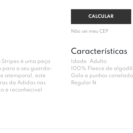
Não sei meu CEP
Características
-Stripes é uma peça
Idade
Adulto
to para o seu guarda-
100% Fleece de algod
 e atemporal, este
Gola e punhos canelado
tras da Adidas nas
Regular fit
o e reconhecível