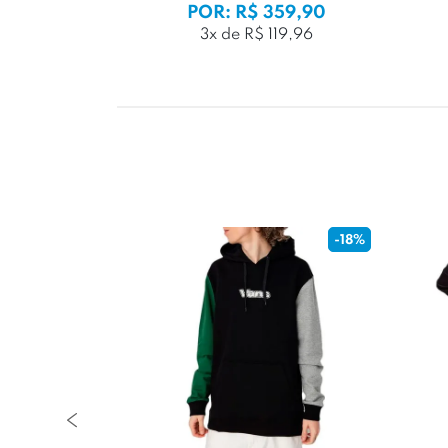
99,99
POR: R$ 359,90
99,99
3x de R$ 119,96
-33%
-18%