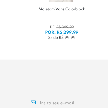
ance Small
Moletom Vans Colorblock
9,99
DE:
R$ 369,99
99,99
POR: R$ 299,99
99,99
3x de R$ 99,99