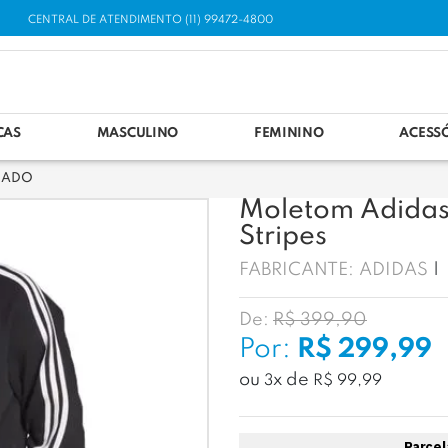
CENTRAL DE ATENDIMENTO (11) 99472-4800
CAS
MASCULINO
FEMININO
ACESS
HADO
Moletom Adidas 
Stripes
FABRICANTE:
ADIDAS
De:
R$ 399,90
Por:
R$ 299,99
ou
x
de
3
R$ 99,99