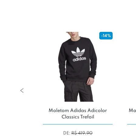
-14%
-14%
ll Patched
Moletom Adidas Adicolor
Mol
Classics Trefoil
9,90
DE:
R$ 419,90