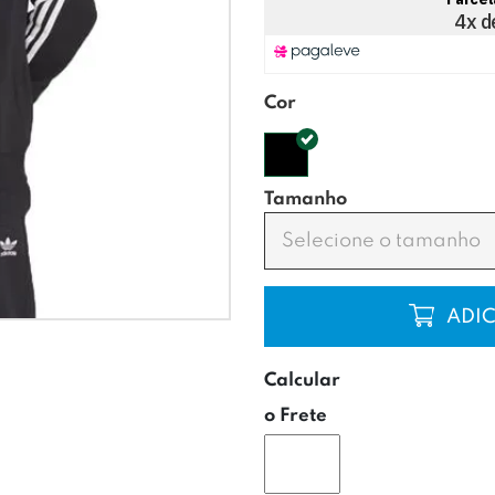
Cor
Tamanho
Selecione o tamanho
COMP
Calcular
o Frete