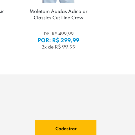
ic
Moletom Adidas Adicolor
Moletom 
Classics Cut Line Crew
Ov
DE:
R$ 499,99
DE
POR: R$ 299,99
POR:
3x de R$ 99,99
4x d
Cadastrar