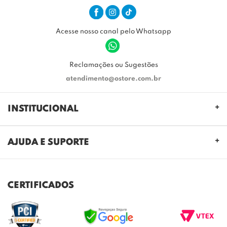
Acesse nosso canal pelo Whatsapp
Reclamações ou Sugestões
atendimento@ostore.com.br
INSTITUCIONAL
QUEM SOMOS
AJUDA E SUPORTE
NOSSAS LOJAS
FALE CONOSCO
POLITICA DE PRIVACIDADE
TROCAS E DEVOLUÇÕES
REGULAMENTO CASHBACK
CERTIFICADOS
ENVIO E ENTREGA
DÚVIDAS FREQUENTES