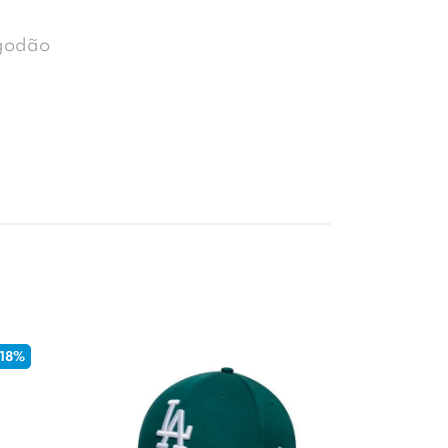
godão
8%