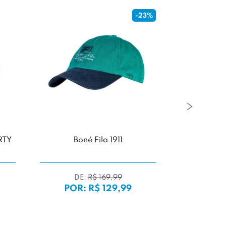
-23%
RTY
Boné Fila 1911
Boné New
Vegas
DE:
R$ 169,99
POR: R$ 129,99
POR:
2x d