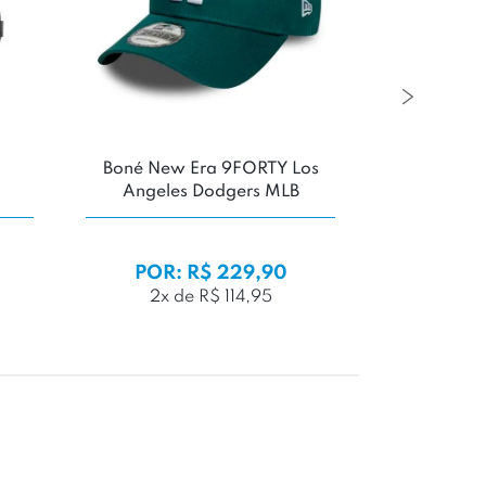
Boné New Era 9FORTY Los
Boné New 
Angeles Dodgers MLB
STRETCH S
Yank
POR: R$ 229,90
POR: R
2x de R$ 114,95
2x de 