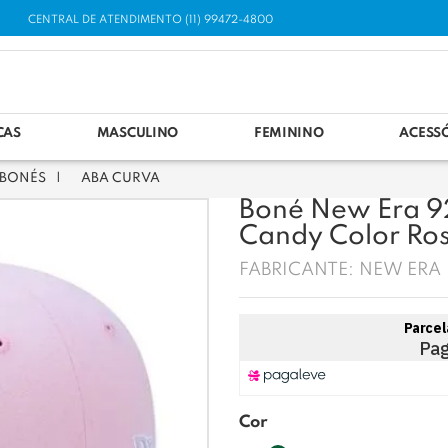
CENTRAL DE ATENDIMENTO (11) 99472-4800
CAS
MASCULINO
FEMININO
ACESS
BONÉS
ABA CURVA
Boné New Era 9
Candy Color Ro
FABRICANTE:
NEW ERA
Cor