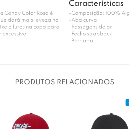
Características
s Candy Color Rosa é
-Composição: 100% Al
ue dará mais leveza no
-Aba curva
ixe e furos na copa para
-Passagens de ar
r excessivo.
-Fecho strapback
-Bordado
PRODUTOS RELACIONADOS
-1