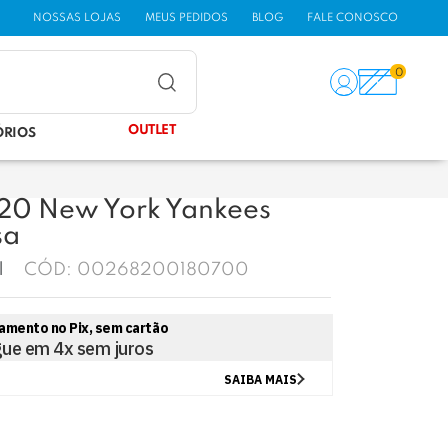
NOSSAS LOJAS
MEUS PEDIDOS
BLOG
FALE CONOSCO
0
OUTLET
ÓRIOS
20 New York Yankees
sa
CÓD:
00268200180700