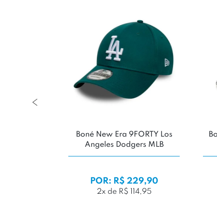
-31%
la Italia
Boné New Era 9FORTY Los
Bo
Angeles Dodgers MLB
9,99
29,99
POR: R$ 229,90
2x de R$ 114,95