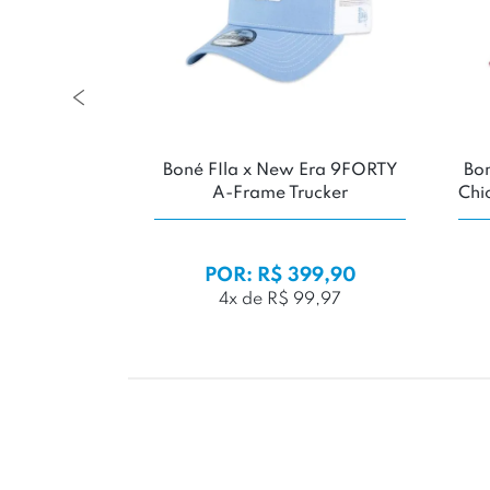
11
Boné FIla x New Era 9FORTY
Boné
A-Frame Trucker
Chicag
99
9,99
POR: R$ 399,90
4x de R$ 99,97