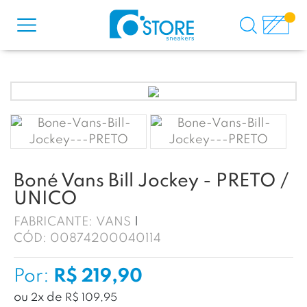
Boné Vans Bill Jockey - PRETO /
UNICO
FABRICANTE:
VANS
CÓD:
00874200040114
Por:
R$ 219,90
ou
x
de
2
R$ 109,95