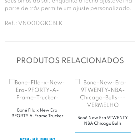
seus olhos do sol, enquanto o fecho ajustável na
parte de trás permite um ajuste personalizado.
Ref.: VN000GKCBLK
PRODUTOS RELACIONADOS
Boné FIla x New Era
9FORTY A-Frame Trucker
Boné New Era 9TWENTY
NBA Chicago Bulls
POR: R$ 399,90