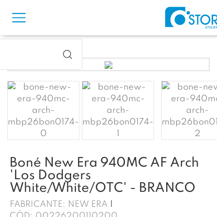
Boné New Era 940MC AF Arch
'Los Dodgers
White/White/OTC' - BRANCO
FABRICANTE:
NEW ERA
CÓD:
00226200110200