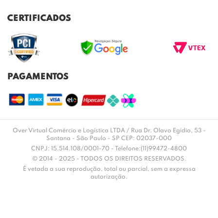
POLITICA DE PRIVACIDADE
TROCAS E DEVOLUÇÕES
REGULAMENTO CASHBACK
CERTIFICADOS
ENVIO E ENTREGA
DÚVIDAS FREQUENTES
PAGAMENTOS
Over Virtual Comércio e Logística LTDA / Rua Dr. Olavo Egídio, 53 -
Santana - São Paulo - SP CEP: 02037-000
CNPJ: 15.514.108/0001-70 - Telefone:(11)99472-4800
© 2014 - 2025 - TODOS OS DIREITOS RESERVADOS.
É vetada a sua reprodução, total ou parcial, sem a expressa
autorização.