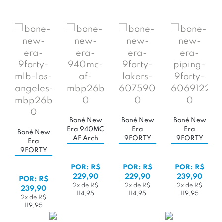
Boné New
Boné New
Boné New
Era 940MC
Era
Era
Boné New
AF Arch
9FORTY
9FORTY
Era
'Chi-White
Los
Piping 'Los
9FORTY
/ White /
Angeles
Angeles/Grey
MLB 'Los
OTC'
Lakers NBA
Heather''
POR: R$
POR: R$
POR: R$
Angeles
229,90
229,90
239,90
Dodgers
POR: R$
Patch
2x de R$
2x de R$
2x de R$
239,90
114,95
114,95
119,95
Lateral'
2x de R$
119,95