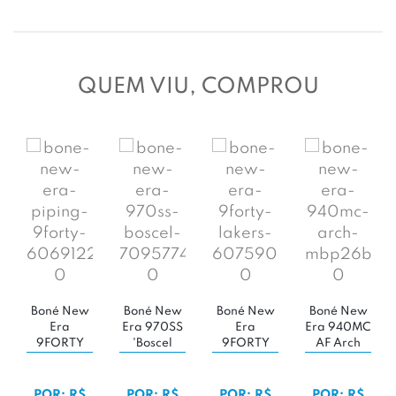
QUEM VIU, COMPROU
Boné New
Boné New
Boné New
Boné New
Era
Era 970SS
Era
Era 940MC
9FORTY
'Boscel
9FORTY
AF Arch
Piping 'Los
Black OTC'
Los
'Los
Angeles/Grey
Angeles
Dodgers
Heather''
Lakers NBA
White/White/O
POR: R$
POR: R$
POR: R$
POR: R$