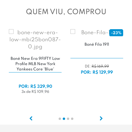
QUEM VIU, COMPROU
-23%
Boné Fila 1911
Boné New Era 9FIFTY Low
Profile MLB New York
DE:
R$ 169,99
Yankees Core 'Blue'
POR: R$ 129,99
POR: R$ 329,90
3x de R$ 109,96