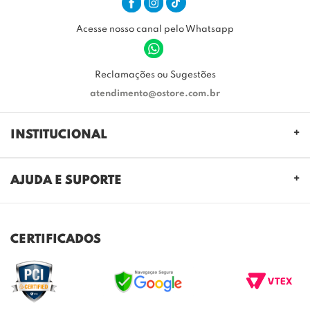
Acesse nosso canal pelo Whatsapp
Reclamações ou Sugestões
atendimento@ostore.com.br
INSTITUCIONAL
QUEM SOMOS
AJUDA E SUPORTE
NOSSAS LOJAS
FALE CONOSCO
POLITICA DE PRIVACIDADE
TROCAS E DEVOLUÇÕES
REGULAMENTO CASHBACK
CERTIFICADOS
ENVIO E ENTREGA
DÚVIDAS FREQUENTES