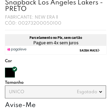
Snapback Los Angeles Lakers -
PRETO
FABRICANTE:
NEW ERA
CÓD:
00273200050100
Cor
Tamanho
UNICO
Avise-Me