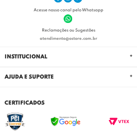
Acesse nosso canal pelo Whatsapp
Reclamações ou Sugestões
atendimento@ostore.com.br
INSTITUCIONAL
QUEM SOMOS
AJUDA E SUPORTE
NOSSAS LOJAS
FALE CONOSCO
POLITICA DE PRIVACIDADE
TROCAS E DEVOLUÇÕES
REGULAMENTO CASHBACK
CERTIFICADOS
ENVIO E ENTREGA
DÚVIDAS FREQUENTES