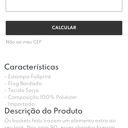
Não sei meu CEP
Características
- Estampa Fullprint
- Flag Bordada
- Tecido Sarja
- Composição 100% Poliéster
- Importado
Descrição do Produto
Os buckets hats trazem um elemento extra ao
seu look. Nos anos 90, esses chapéus fizeram