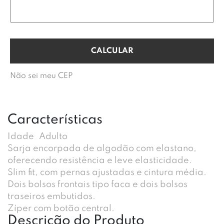
Não sei meu CEP
Características
Idade
Adulto
Sarja encorpada de algodão com elastano,
oferecendo resistência e leve elasticidade.
Slim fit, com pernas ajustadas e cintura média.
Dois bolsos frontais tipo faca e dois bolsos
traseiros embutidos.
Zíper com botão central.
Descrição do Produto