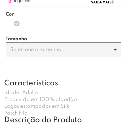
Cor
Tamanho
Selecione o tamanho
Características
Idade
Adulto
Produzida em 100% algodão
Logos estampados em Silk
Patch Fila
Descrição do Produto