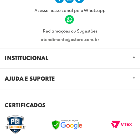
Acesse nosso canal pelo Whatsapp
Reclamações ou Sugestões
atendimento@ostore.com.br
INSTITUCIONAL
QUEM SOMOS
AJUDA E SUPORTE
NOSSAS LOJAS
FALE CONOSCO
POLITICA DE PRIVACIDADE
TROCAS E DEVOLUÇÕES
REGULAMENTO CASHBACK
CERTIFICADOS
ENVIO E ENTREGA
DÚVIDAS FREQUENTES