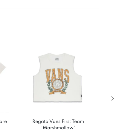
ore
Regata Vans First Team
Camiseta Re
'Marshmallow'