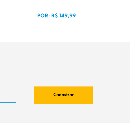
DE
POR: R$ 149,99
POR:
Cadastrar