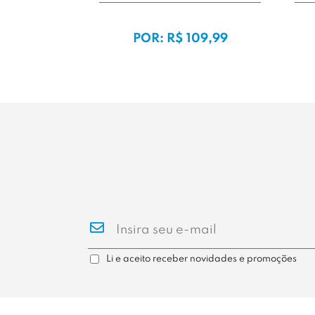
49,99
POR: R$ 109,99
Li e aceito receber novidades e promoções