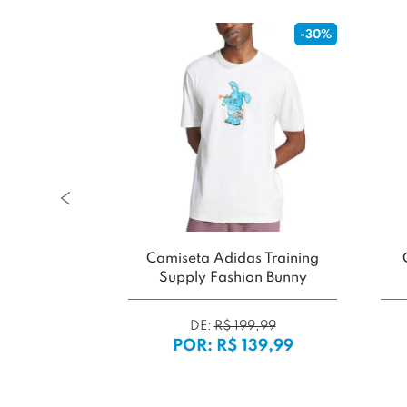
-30%
zed O'Store
Camiseta Adidas Training
sgo'
Supply Fashion Bunny
DE:
R$ 199,99
69,99
POR: R$ 139,99