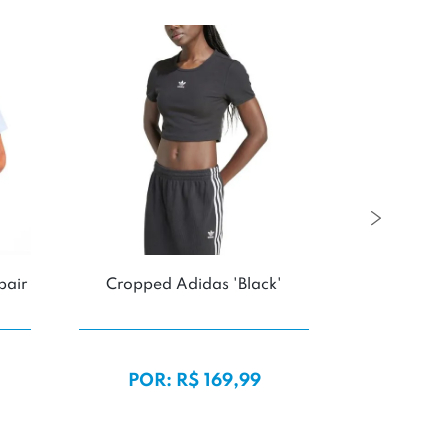
pair
Cropped Adidas 'Black'
Camiseta 
POR: R$ 169,99
POR: