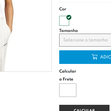
Cor
Tamanho
Selecione o tamanho
COMP
Calcular
o Frete