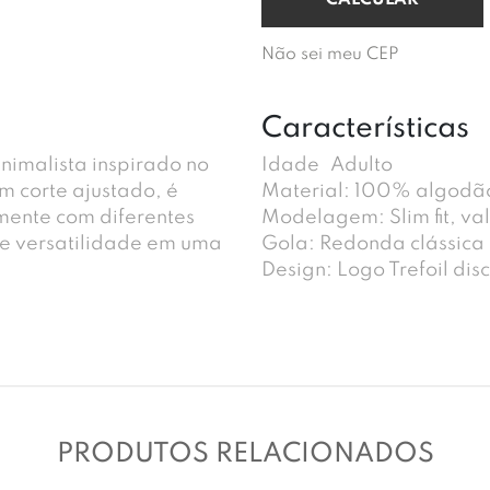
Não sei meu CEP
Características
inimalista inspirado no
Idade
Adulto
om corte ajustado, é
Material: 100% algodão
lmente com diferentes
Modelagem: Slim fit, val
 e versatilidade em uma
Gola: Redonda clássica 
Design: Logo Trefoil disc
PRODUTOS RELACIONADOS