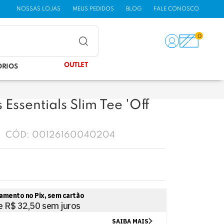
NOSSAS LOJAS
MEUS PEDIDOS
BLOG
FALE CONOSCO
0
OUTLET
ÓRIOS
Essentials Slim Tee 'Off
CÓD:
00126160040204