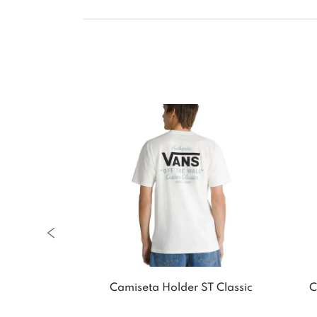
Club House
Camiseta Holder ST Classic
C