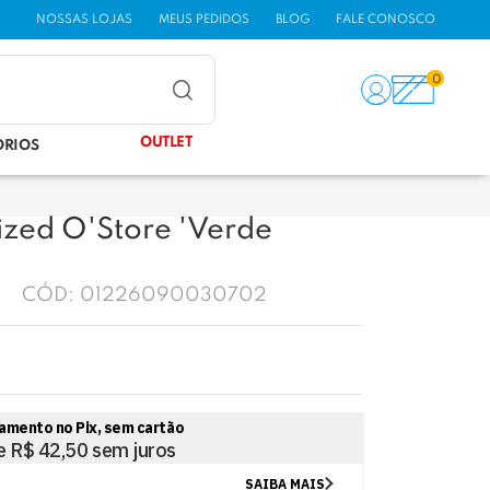
NOSSAS LOJAS
MEUS PEDIDOS
BLOG
FALE CONOSCO
0
OUTLET
ÓRIOS
zed O'Store 'Verde
CÓD:
01226090030702