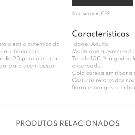
Não sei meu CEP
Características
a o estilo autêntico da
Idade
Adulto
dade urbana com
Modelagem oversized co
m fio 20 para oferecer
Tecido 100 % algodão fi
deal para quem busca
encorpado.
Gola careca em ribana c
Costuras reforçadas nos
Barra e mangas com ba
PRODUTOS RELACIONADOS