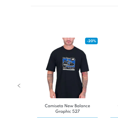
-20%
rvice Repair
Camiseta New Balance
te
Graphic 527