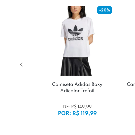
-20%
 Wrenched
Camiseta Adidas Boxy
Cam
Adicolor Trefoil
DE:
R$ 149,99
49,99
POR: R$ 119,99