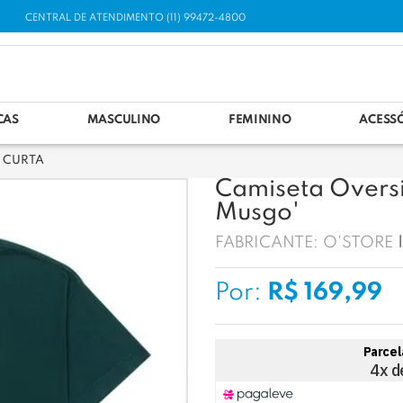
CENTRAL DE ATENDIMENTO (11) 99472-4800
CAS
MASCULINO
FEMININO
ACESS
 CURTA
Camiseta Oversi
Musgo'
FABRICANTE:
O'STORE
Por:
R$ 169,99