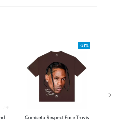
-31%
end
Camiseta Respect Face Travis
Camiseta 