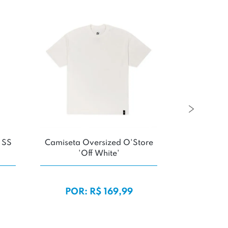
 SS
Camiseta Oversized O'Store
Camiseta
'Off White'
Supply 
DE
POR: R$ 169,99
POR: