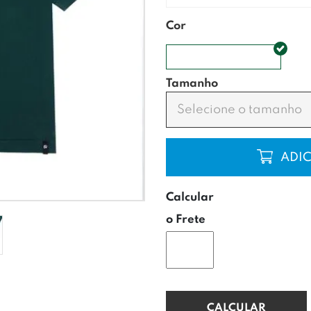
Cor
VERDE MUSGO
Tamanho
Selecione o tamanho
COMP
Calcular
o Frete