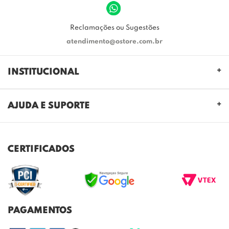
Reclamações ou Sugestões
atendimento@ostore.com.br
INSTITUCIONAL
QUEM SOMOS
AJUDA E SUPORTE
NOSSAS LOJAS
FALE CONOSCO
POLITICA DE PRIVACIDADE
TROCAS E DEVOLUÇÕES
REGULAMENTO CASHBACK
CERTIFICADOS
ENVIO E ENTREGA
DÚVIDAS FREQUENTES
PAGAMENTOS