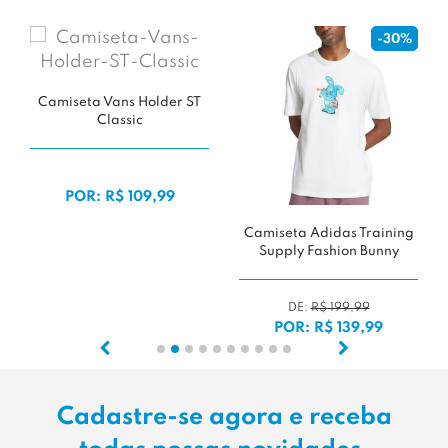
-30%
Ca
Camiseta Adidas Training
Camiseta Oversized
Supply Fashion Bunny
O'Store 'Preta'
DE:
R$ 199,99
POR: R$ 139,99
POR: R$ 169,99
Cadastre-se agora e receba