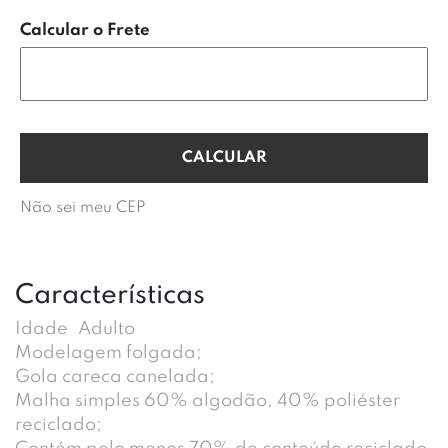
Calcular o Frete
Não sei meu CEP
Características
Idade
Adulto
Modelagem folgada;
Gola careca canelada;
Malha simples 60% algodão, 40% poliéster
reciclado;