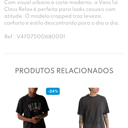
Com visual urbano e corte moderno, a Vans 1st
Class Relax é perfeita para looks casuais com
atitude. O modelo cropped traz leveza,
conforto e estilo descontraído para o dia a dia.
Ref.: V4707500680001
PRODUTOS RELACIONADOS
-24%