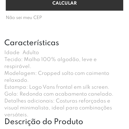
Não sei meu CEP
Características
Idade
Adulto
Tecido: Malha 100% algodão, leve e
respirável.
Modelagem: Cropped solto com caimento
relaxado.
Estampa: Logo Vans frontal em silk screen.
Gola: Redonda com acabamento canelado.
Detalhes adicionais: Costuras reforçadas e
visual minimalista, ideal para combinações
versáteis.
Descrição do Produto