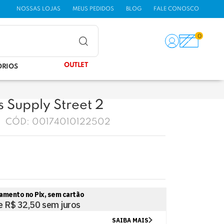
NOSSAS LOJAS
MEUS PEDIDOS
BLOG
FALE CONOSCO
0
OUTLET
ÓRIOS
 Supply Street 2
CÓD:
00174010122502