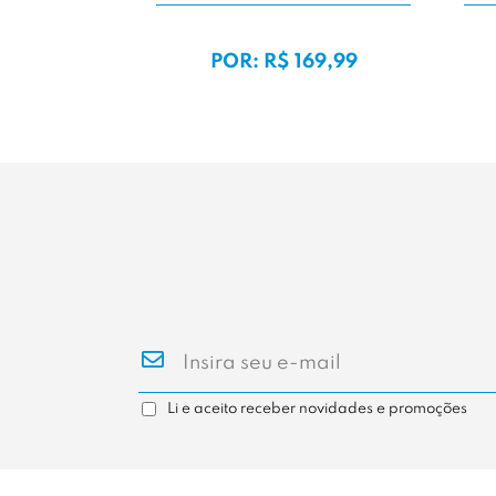
DE:
R$ 229,99
D
POR: R$ 159,99
PO
Li e aceito receber novidades e promoções