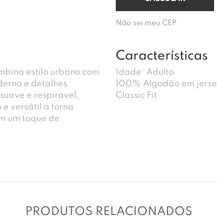
Não sei meu CEP
Características
mbina estilo urbano com
Idade
Adulto
erno e detalhes
100% Algodão em jers
 suave e respirável,
Classic Fit
 e versátil a torna
om um toque de
PRODUTOS RELACIONADOS