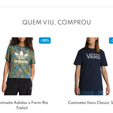
QUEM VIU, COMPROU
-23%
-20%
a Vans Classic SS
Camiseta New Balance
Graphic 527