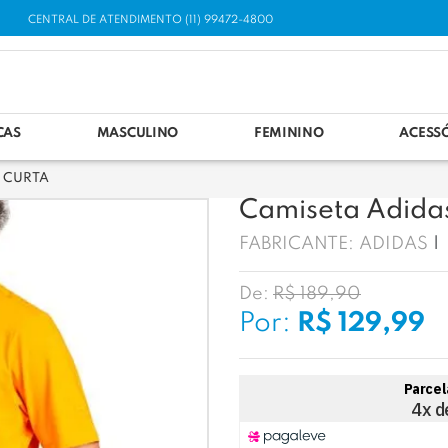
CENTRAL DE ATENDIMENTO (11) 99472-4800
CAS
MASCULINO
FEMININO
ACESS
 CURTA
Camiseta Adidas
FABRICANTE:
ADIDAS
De:
R$ 189,90
Por:
R$ 129,99