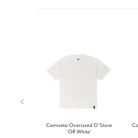
-30%
Store
Camiseta Adidas x Farm Rio
Camiset
Trefoil