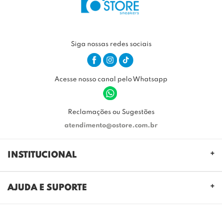
Siga nossas redes sociais
Acesse nosso canal pelo Whatsapp
Reclamações ou Sugestões
atendimento@ostore.com.br
INSTITUCIONAL
QUEM SOMOS
AJUDA E SUPORTE
NOSSAS LOJAS
FALE CONOSCO
POLITICA DE PRIVACIDADE