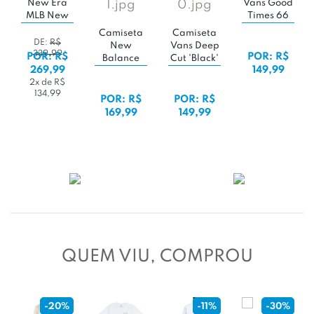
s Good
Adidas
AdidasTr
mes 66
Trefoil
Serie
Camiseta
White'
Series
Loose T
Vans
Camiseta
Better
Prowler
DE:
R$
DE:
R
Vans
Scarlet
Black
259,99
259,9
R: R$
POR: R$
POR: 
Determined
49,99
229,99
229,9
'White'
POR: R$
2x de R$
2x de 
114,99
114,9
149,90
POR: R$
149,99
QUEM VIU, COMPROU
%
-11%
-30%