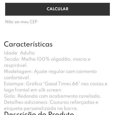
Não sei meu CEP
Características
Idade
Adulto
Tecido: Malha 100% algodão, macia e
respirável.
Modelagem: Ajuste regular com caimento
confortável.
Estampa: Gráfico “Good Times 66” nas costas e
logo frontal em silk screen.
Gola: Redonda com acabamento canelado.
Detalhes adicionais: Costuras reforçadas e
etiqueta personalizada na barra.
Descrição do Produto