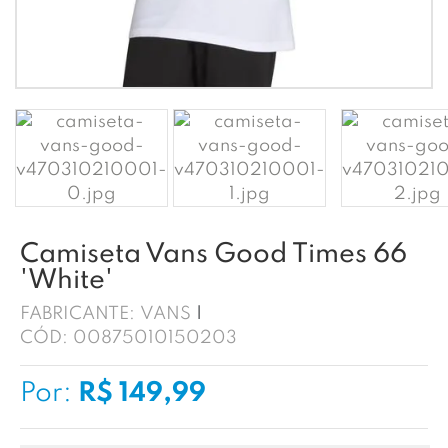
Camiseta Vans Good Times 66
'White'
FABRICANTE:
VANS
CÓD:
00875010150203
Por:
R$ 149,99