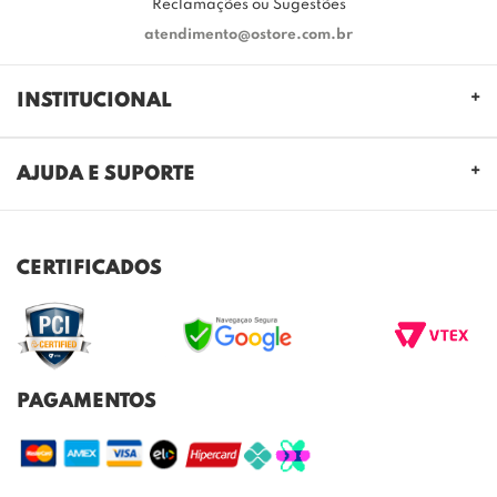
Reclamações ou Sugestões
atendimento@ostore.com.br
INSTITUCIONAL
QUEM SOMOS
AJUDA E SUPORTE
NOSSAS LOJAS
FALE CONOSCO
POLITICA DE PRIVACIDADE
TROCAS E DEVOLUÇÕES
REGULAMENTO CASHBACK
CERTIFICADOS
ENVIO E ENTREGA
DÚVIDAS FREQUENTES
PAGAMENTOS