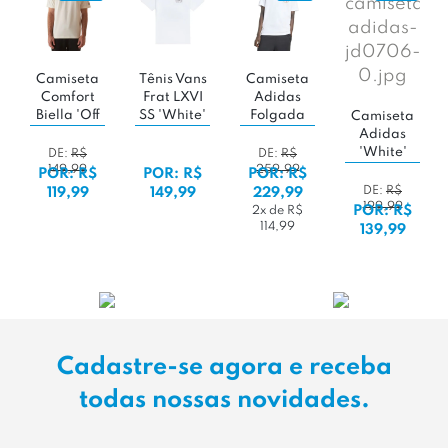
a
Tênis Vans
Camiseta
t
Frat LXVI
Adidas
ff
SS 'White'
Folgada
Camiseta
Trefoil
Adidas
Camiseta
Series
'White'
DE:
R$
new
259,99
$
POR: R$
POR: R$
Balance
DE:
R$
149,99
229,99
Athletics
199,99
POR: R$
2x de R$
Hoops
114,99
139,99
Cartoon
POR: R$
159,99
Cadastre-se agora e receba
todas nossas novidades.