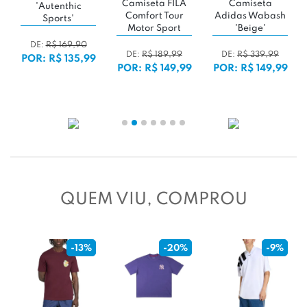
Camiseta FILA
Camiseta
'Autenthic
Comfort Tour
Adidas Wabash
Sports'
Motor Sport
'Beige'
'Off-White'
DE:
R$ 169,90
DE:
R$ 189,99
DE:
R$ 339,99
POR: R$ 135,99
POR: R$ 149,99
POR: R$ 149,99
QUEM VIU, COMPROU
-13%
-20%
-9%