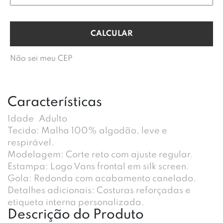
Não sei meu CEP
Características
Idade
Adulto
Tecido: Malha 100% algodão, leve e
respirável.
Modelagem: Corte reto com ajuste regular.
Estampa: Logo Vans frontal em silk screen.
Gola: Redonda com acabamento canelado.
Detalhes adicionais: Costuras reforçadas e
etiqueta interna personalizada.
Descrição do Produto