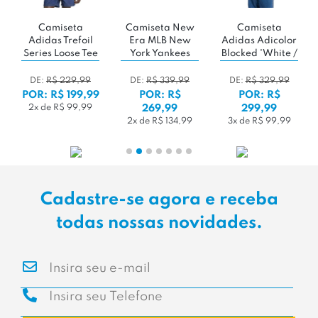
Camiseta
Camiseta New
Camiseta
Adidas Trefoil
Era MLB New
Adidas Adicolor
Series Loose Tee
York Yankees
Blocked 'White /
'Brown'
Core Street
Black'
'Purple'
DE:
R$ 229,99
DE:
R$ 339,99
DE:
R$ 329,99
POR: R$ 199,99
POR: R$
POR: R$
2x de R$ 99,99
269,99
299,99
2x de R$ 134,99
3x de R$ 99,99
Cadastre-se agora e receba
todas nossas novidades.