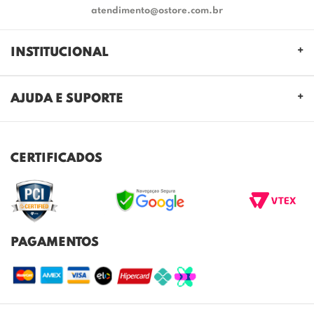
atendimento@ostore.com.br
INSTITUCIONAL
QUEM SOMOS
AJUDA E SUPORTE
NOSSAS LOJAS
FALE CONOSCO
POLITICA DE PRIVACIDADE
TROCAS E DEVOLUÇÕES
REGULAMENTO CASHBACK
CERTIFICADOS
ENVIO E ENTREGA
DÚVIDAS FREQUENTES
PAGAMENTOS