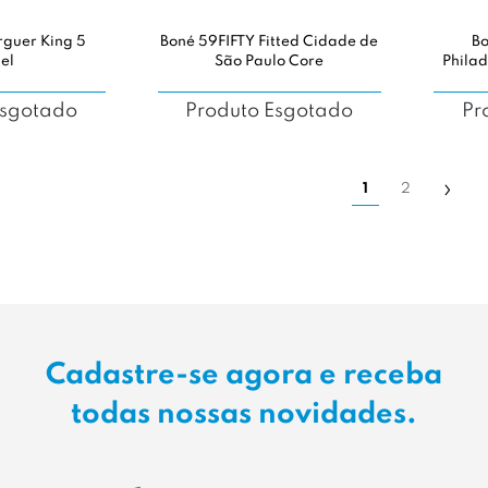
urguer King 5
Boné 59FIFTY Fitted Cidade de
B
el
São Paulo Core
Philad
Esgotado
Produto Esgotado
Pr
1
2
Cadastre-se agora e receba
todas nossas novidades.