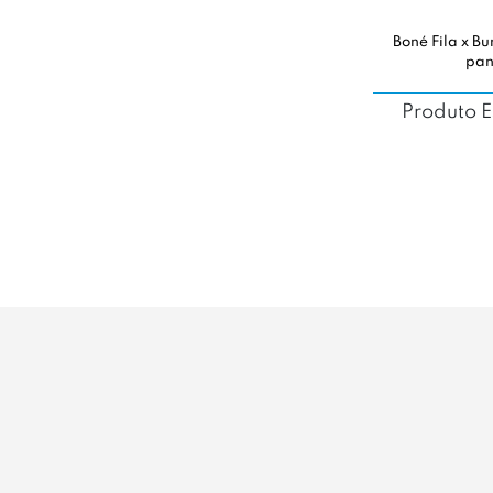
Boné Fila x B
pan
Produto 