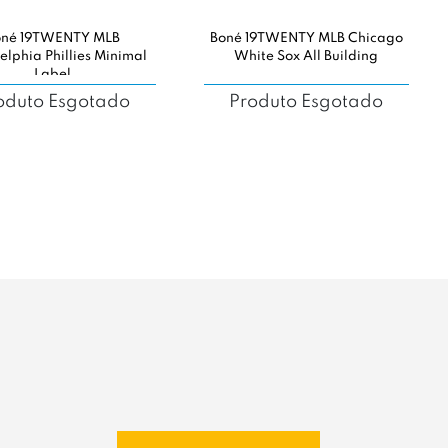
oné 19TWENTY MLB
Boné 19TWENTY MLB Chicago
elphia Phillies Minimal
White Sox All Building
Label
oduto Esgotado
Produto Esgotado