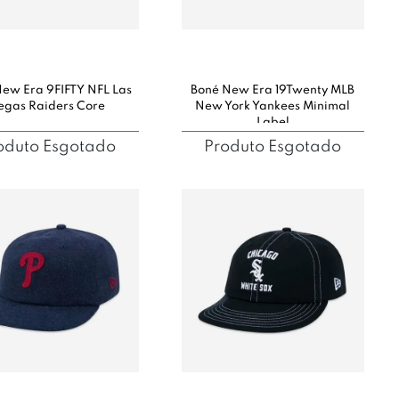
ew Era 9FIFTY NFL Las
Boné New Era 19Twenty MLB
egas Raiders Core
New York Yankees Minimal
Label
oduto Esgotado
Produto Esgotado