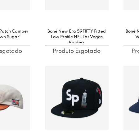
 Patch Camper
Boné New Era 59FIFTY Fitted
Boné N
own Sugar'
Low Profile NFL Las Vegas
V
Raiders
Esgotado
Produto Esgotado
Pr