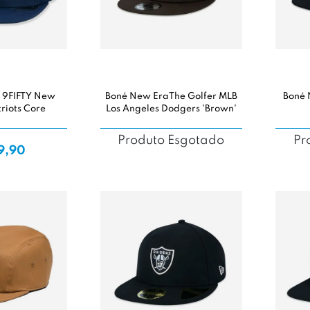
 9FIFTY New
Boné New EraThe Golfer MLB
Boné 
riots Core
Los Angeles Dodgers 'Brown'
Produto Esgotado
Pr
9,90