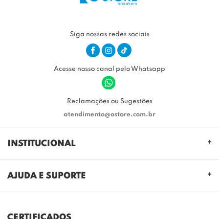
Siga nossas redes sociais
Acesse nosso canal pelo Whatsapp
Reclamações ou Sugestões
atendimento@ostore.com.br
INSTITUCIONAL
QUEM SOMOS
AJUDA E SUPORTE
NOSSAS LOJAS
FALE CONOSCO
POLITICA DE PRIVACIDADE
TROCAS E DEVOLUÇÕES
REGULAMENTO CASHBACK
CERTIFICADOS