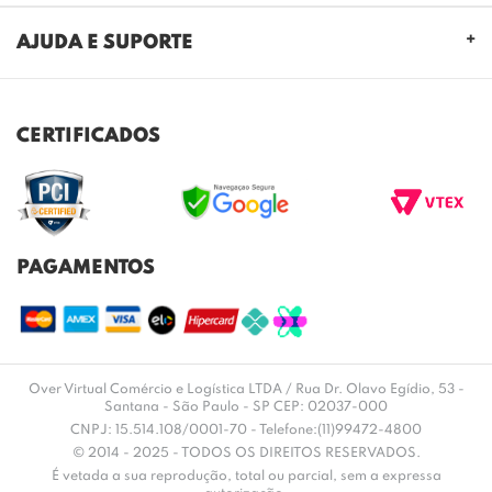
QUEM SOMOS
AJUDA E SUPORTE
NOSSAS LOJAS
FALE CONOSCO
POLITICA DE PRIVACIDADE
TROCAS E DEVOLUÇÕES
REGULAMENTO CASHBACK
CERTIFICADOS
ENVIO E ENTREGA
DÚVIDAS FREQUENTES
PAGAMENTOS
Over Virtual Comércio e Logística LTDA / Rua Dr. Olavo Egídio, 53 -
Santana - São Paulo - SP CEP: 02037-000
CNPJ: 15.514.108/0001-70 - Telefone:(11)99472-4800
© 2014 - 2025 - TODOS OS DIREITOS RESERVADOS.
É vetada a sua reprodução, total ou parcial, sem a expressa