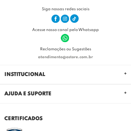
Siga nossas redes sociais
Acesse nosso canal pelo Whatsapp
Reclamações ou Sugestões
atendimento@ostore.com.br
INSTITUCIONAL
QUEM SOMOS
AJUDA E SUPORTE
NOSSAS LOJAS
FALE CONOSCO
POLITICA DE PRIVACIDADE
TROCAS E DEVOLUÇÕES
REGULAMENTO CASHBACK
CERTIFICADOS
ENVIO E ENTREGA