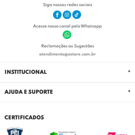
Siga nossas redes sociais
Acesse nosso canal pelo Whatsapp
Reclamações ou Sugestões
atendimento@ostore.com.br
INSTITUCIONAL
QUEM SOMOS
AJUDA E SUPORTE
NOSSAS LOJAS
FALE CONOSCO
POLITICA DE PRIVACIDADE
TROCAS E DEVOLUÇÕES
REGULAMENTO CASHBACK
CERTIFICADOS
ENVIO E ENTREGA