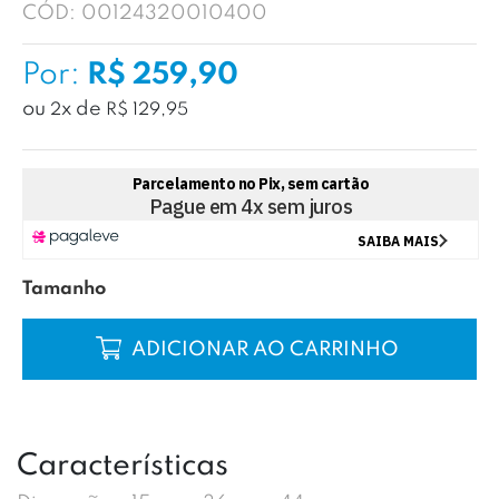
CÓD:
00124320010400
Por:
R$ 259,90
ou
x
de
2
R$ 129,95
Tamanho
COMPRAR
Características