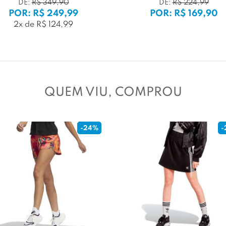
DE:
R$ 349,90
DE:
R$ 224,99
POR: R$ 249,99
POR: R$ 169,90
2x de R$ 124,99
QUEM VIU, COMPROU
-24%
-