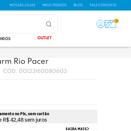
NOSSAS LOJAS
MEUS PEDIDOS
BLOG
FALE CONOSCO
0
OUTLET
ÓRIOS
arm Rio Pacer
CÓD:
00123160080603