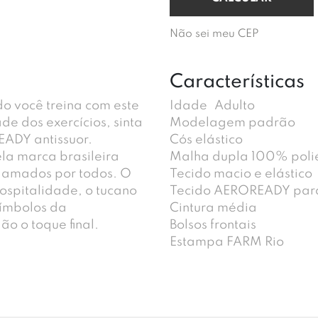
Não sei meu CEP
Características
o você treina com este
Idade
Adulto
de dos exercícios, sinta
Modelagem padrão
EADY antissuor.
Cós elástico
a marca brasileira
Malha dupla 100% polié
s amados por todos. O
Tecido macio e elástico
ospitalidade, o tucano
Tecido AEROREADY para
símbolos da
Cintura média
ão o toque final.
Bolsos frontais
Estampa FARM Rio