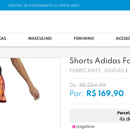
CENTRAL DE ATENDIMENTO (11) 99472-4800
CAS
MASCULINO
FEMININO
ACESS
Shorts Adidas F
FABRICANTE:
ADIDAS
De:
R$ 224,99
Por:
R$ 169,90