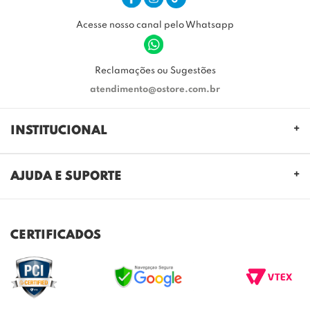
Acesse nosso canal pelo Whatsapp
Reclamações ou Sugestões
atendimento@ostore.com.br
INSTITUCIONAL
QUEM SOMOS
AJUDA E SUPORTE
NOSSAS LOJAS
FALE CONOSCO
POLITICA DE PRIVACIDADE
TROCAS E DEVOLUÇÕES
REGULAMENTO CASHBACK
CERTIFICADOS
ENVIO E ENTREGA
DÚVIDAS FREQUENTES