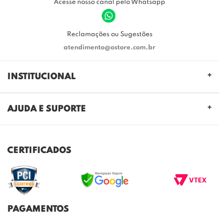
Acesse nosso canal pelo Whatsapp
Reclamações ou Sugestões
atendimento@ostore.com.br
INSTITUCIONAL
QUEM SOMOS
AJUDA E SUPORTE
NOSSAS LOJAS
FALE CONOSCO
POLITICA DE PRIVACIDADE
TROCAS E DEVOLUÇÕES
REGULAMENTO CASHBACK
CERTIFICADOS
ENVIO E ENTREGA
DÚVIDAS FREQUENTES
PAGAMENTOS