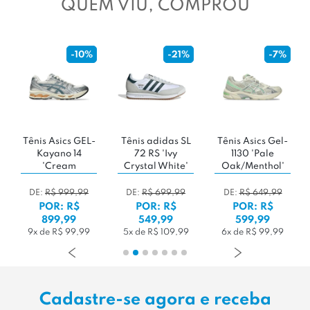
QUEM VIU, COMPROU
-10%
-21%
-7%
Tênis Asics GEL-
Tênis adidas SL
Tênis Asics Gel-
Kayano 14
72 RS 'Ivy
1130 'Pale
'Cream
Crystal White'
Oak/Menthol'
Ironclad'
DE:
R$ 999,99
DE:
R$ 699,99
DE:
R$ 649,99
POR: R$
POR: R$
POR: R$
899,99
549,99
599,99
9x de R$ 99,99
5x de R$ 109,99
6x de R$ 99,99
Cadastre-se agora e receba