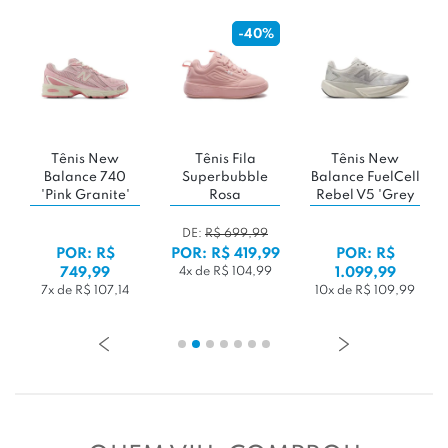
-7%
Tênis New
Tênis Asics Gel-
Tênis New
Tê
Balance FuelCell
1130 'Pale
Balance 471 V1
Chu
Rebel V5 'Grey
Oak/Menthol'
'Thunder Brown'
Sta
Days'
'
DE:
R$ 649,99
POR: R$
POR: R$
POR: R$
1.099,99
599,99
549,99
10x de R$ 109,99
6x de R$ 99,99
5x de R$ 109,99
5x