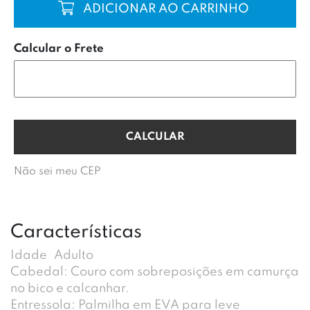
COMPRAR
Calcular o Frete
Não sei meu CEP
Características
Idade
Adulto
Cabedal: Couro com sobreposições em camurça
no bico e calcanhar.
Entressola: Palmilha em EVA para leve