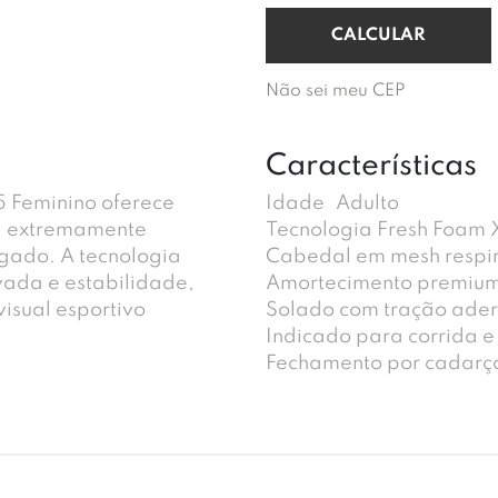
Não sei meu CEP
Características
 Feminino oferece
Idade
Adulto
a extremamente
Tecnologia Fresh Foam 
ngado. A tecnologia
Cabedal em mesh respi
vada e estabilidade,
Amortecimento premiu
isual esportivo
Solado com tração ader
Indicado para corrida e 
Fechamento por cadarç