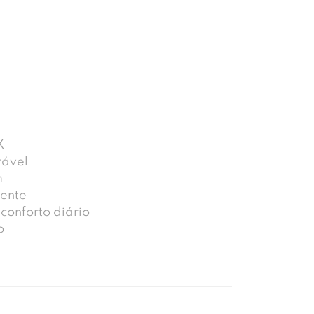
X
rável
m
ente
conforto diário
o