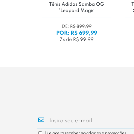
ampus 00's
Tênis Adidas Samba OG
T
rata'
'Leopard Magic
'
9,99
DE:
R$ 899,99
99,99
POR: R$ 699,99
99,99
7x de R$ 99,99
Li e aceito receber novidades e promoções