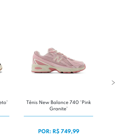
eto'
Tênis New Balance 740 'Pink
Tênis Adi
Granite'
Minecraft '
Whi
DE
POR: R$ 749,99
POR: