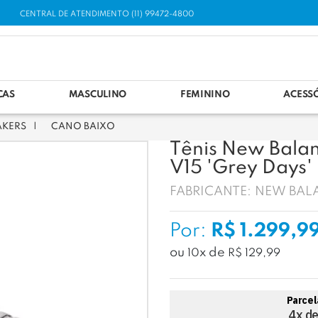
CENTRAL DE ATENDIMENTO (11) 99472-4800
CAS
MASCULINO
FEMININO
ACESS
AKERS
CANO BAIXO
Tênis New Bala
V15 'Grey Days'
FABRICANTE:
NEW BAL
Por:
R$ 1.299,9
ou
x
de
10
R$ 129,99