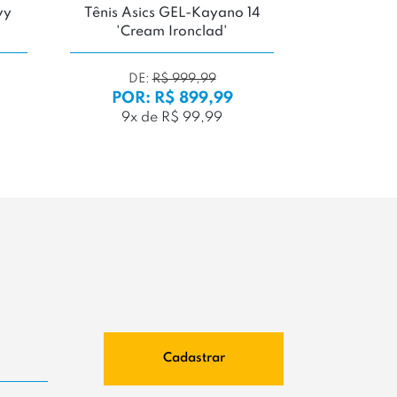
vy
Tênis Asics GEL-Kayano 14
Tênis Puma
'Cream Ironclad'
DE:
R$ 999,99
POR: R$ 899,99
POR:
9x de R$ 99,99
7x d
Cadastrar