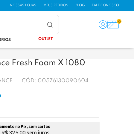
NOSSAS LOJAS
MEUS PEDIDOS
BLOG
FALE CONOSCO
0
OUTLET
ÓRIOS
nce Fresh Foam X 1080
ANCE
CÓD:
00576130090604
9