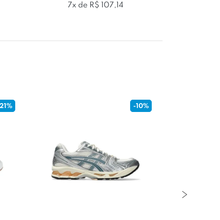
7x de R$ 107,14
5x d
-21%
-10%