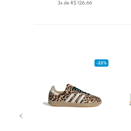
109,99
3x de R$ 126,66
-28%
-22%