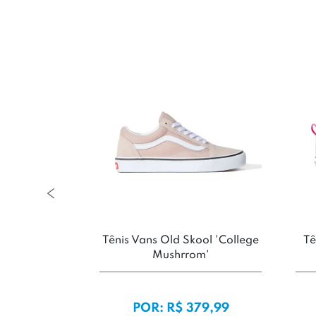
ce FuelCell
Tênis Vans Old Skool 'College
Tê
ey Days'
Mushrrom'
099,99
POR: R$ 379,99