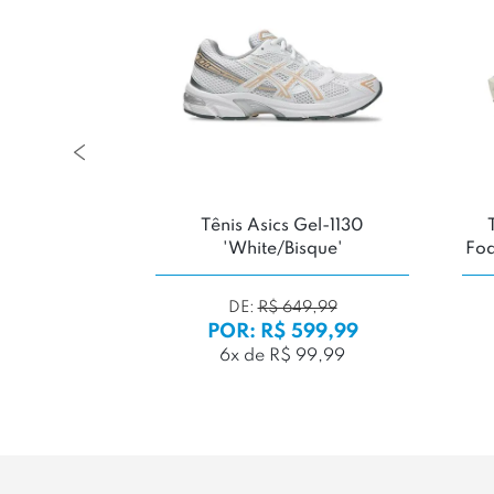
 2 'Branco /
Tênis Asics Gel-1130
o'
'White/Bisque'
Foa
9,99
DE:
R$ 649,99
99,99
POR: R$ 599,99
99,99
6x de R$ 99,99