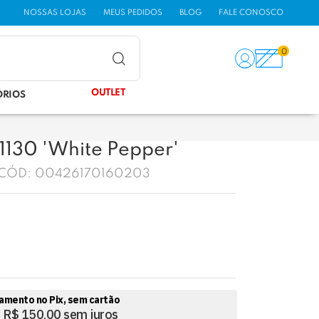
NOSSAS LOJAS
MEUS PEDIDOS
BLOG
FALE CONOSCO
0
OUTLET
ÓRIOS
-1130 'White Pepper'
CÓD:
00426170160203