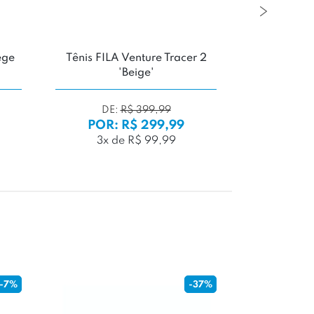
ege
Tênis FILA Venture Tracer 2
Tênis adi
'Beige'
Cry
DE:
R$ 399,99
DE
POR: R$ 299,99
POR:
3x de R$ 99,99
5x d
-7%
-37%