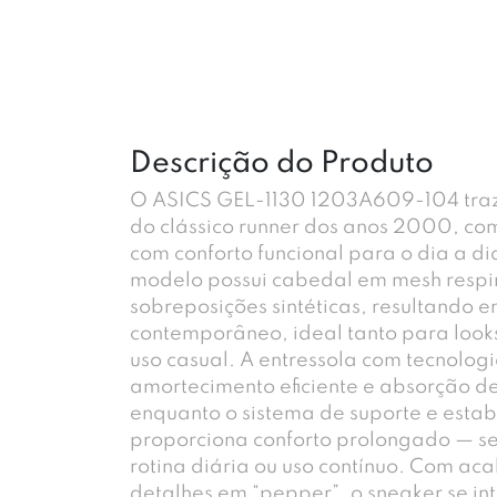
Descrição do Produto
O ASICS GEL-1130 1203A609-104 traz
do clássico runner dos anos 2000, com
com conforto funcional para o dia a dia
modelo possui cabedal em mesh respi
sobreposições sintéticas, resultando e
contemporâneo, ideal tanto para look
uso casual. A entressola com tecnolog
amortecimento eficiente e absorção d
enquanto o sistema de suporte e estab
proporciona conforto prolongado — s
rotina diária ou uso contínuo. Com a
detalhes em “pepper”, o sneaker se in