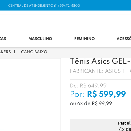
CENTRAL DE ATENDIMENTO (11) 99472-4800
CAS
MASCULINO
FEMININO
ACESS
AKERS
CANO BAIXO
Tênis Asics GEL
FABRICANTE:
ASICS
De:
R$ 649,99
Por:
R$ 599,99
ou
x
de
6
R$ 99,99