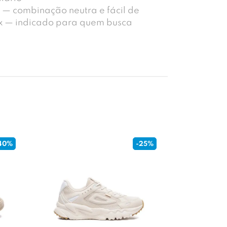
 — combinação neutra e fácil de
x — indicado para quem busca
40%
-25%