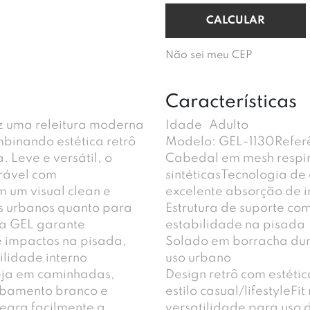
Não sei meu CEP
Características
 uma releitura moderna
Idade
Adulto
binando estética retrô
Modelo: GEL-1130Refer
. Leve e versátil, o
Cabedal em mesh respir
rável com
sintéticasTecnologia d
m um visual clean e
excelente absorção de 
s urbanos quanto para
Estrutura de suporte c
ia GEL garante
estabilidade na pisada
e impactos na pisada,
Solado em borracha durá
ilidade interno
uso urbano
eja em caminhadas,
Design retrô com estét
cabamento branco e
estilo casual/lifestyleFi
tegra facilmente a
versatilidade para uso d