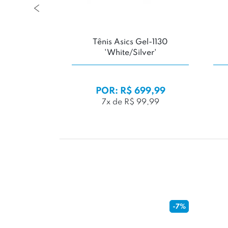
r Speedzone
Tênis Asics Gel-1130
ário'
'White/Silver'
9,99
99,99
POR: R$ 699,99
99,99
7x de R$ 99,99
-16%
-7%