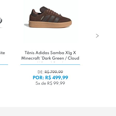
ite
Tênis Adidas Samba Xlg X
Tênis Fila
Minecraft 'Dark Green / Cloud
White / Gum'
DE:
R$ 799,99
DE
POR: R$ 499,99
POR:
5x de R$ 99,99
4x d