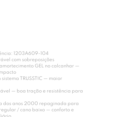
ência: 1203A609-104
ável com sobreposições
e amortecimento GEL no calcanhar —
impacto
om sistema TRUSSTIC — maior
vel — boa tração e resistência para
ica dos anos 2000 repaginada para
t regular / cano baixo — conforto e
iário